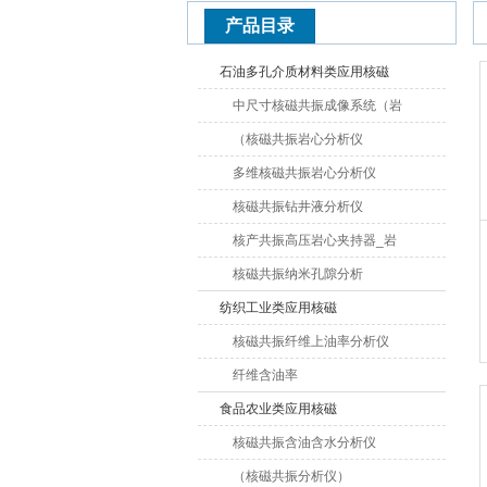
产品目录
石油多孔介质材料类应用核磁
中尺寸核磁共振成像系统（岩
石）
（核磁共振岩心分析仪
（5MHz））
多维核磁共振岩心分析仪
核磁共振钻井液分析仪
核产共振高压岩心夹持器_岩
心驱替夹持器配件
核磁共振纳米孔隙分析
纺织工业类应用核磁
核磁共振纤维上油率分析仪
纤维含油率
食品农业类应用核磁
核磁共振含油含水分析仪
（核磁共振分析仪）