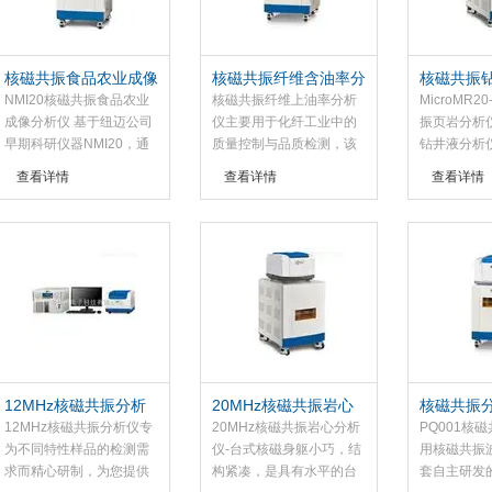
核磁共振食品农业成像
核磁共振纤维含油率分
核磁共振
分析仪-低场核磁
析仪 台式核磁
NMI20核磁共振食品农业
核磁共振纤维上油率分析
MicroMR2
成像分析仪 基于纽迈公司
仪主要用于化纤工业中的
振页岩分析
早期科研仪器NMI20，通
质量控制与品质检测，该
钻井液分析
过升级配套自主研发的高
产品通过定标曲线进行测
化设计，身
查看详情
查看详情
查看详情
性能谱仪NmdigI，于2008
试纤维上的油含量，可快
线圈口径标
年3月正式面市。该产品主
速测试各种纤维含油率，
10mm，系
要针对各个行业的科研需
具有测试速度快，精度
能够采集到
求而开发，在石油、食
高，稳定性好，重复性好
号，特别适
品、...
等特点。
低孔低渗岩样
12MHz核磁共振分析
20MHz核磁共振岩心
核磁共振
仪
分析仪-台式核磁
12MHz核磁共振分析仪专
20MHz核磁共振岩心分析
PQ001核
为不同特性样品的检测需
仪-台式核磁身躯小巧，结
用核磁共振
求而精心研制，为您提供
构紧凑，是具有水平的台
套自主研发