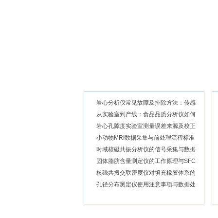
上海纽迈电子科技有限公
新闻资讯
岩心分析仪常见故障及排除方法：传感
器漂移与信号干扰处理
从实验室到产线：食品品质分析仪如何
实现无损、实时质控？
岩心孔隙度实验室测量误差来源及校正
方案
小动物MRI数据采集与前处理流程标准
化指南
时域核磁共振分析仪的信号采集与数据
解析技术
固体脂肪含量测定仪的工作原理与SFC
计算标准解析
核磁共振交联密度仪对填充橡胶体系的
网络结构表征
孔径分布测定仪使用注意事项与数据处
理技巧