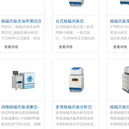
核磁共振含油率测试仪
台式核磁共振仪
核磁共振
_核磁共振分析仪
台式核磁
PQ001（核磁共振含油率
台式核磁共振仪是一款高
VTMR20-0
测试仪_核磁共振分析仪）
性能小核磁，一箱式设
变温分析仪
于2008年正式面世，经过
计，于2008年正式推出的
温分析系统
数次升级换代，产品已成
产品，已广泛应用于种子
密度仪），
查看详情
查看详情
查看详情
熟应用于食品农业含油含
含油率测试领域。产品采
温测试，核
水率、固体脂肪含量测定
用了模块化的设计理念，
联密度，快
等常规检测与研究。可进
可根据用户需要设定配
然橡胶交联
行食品领域中的保鲜、贮
置，满足工厂、科研实际
老化、聚合
藏、冷藏、冷冻...
需求。
物疲劳均可..
动物核磁共振成像仪-
多维核磁共振分析仪
核磁共振
小动物MRI
纽迈科技推出的动物核磁
多维核磁共振分析仪是采
多维核磁共
共振成像仪-小动物MRI能
用低场磁共振来获得油和
用低场磁共
提供给您*对比信息，准确
水饱和的岩石中流动性信
水饱和的岩