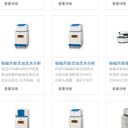
而直观的反映活体动物内
息，专为油田库的岩心样
息，可进行
查看详情
查看详情
查看详情
部情况，现MRI设备已广
品特别设计的，可以用于
测量，免受
泛应用于生命科学领域。
石油生产商及岩心分析实
影响
活体小动物磁共振成像仪
验室。
是一款功能*，无损伤性的
成像分析仪，帮...
核磁共振含油含水分析
核磁共振含油含水分析
核磁共振
仪-台式核磁
仪
分析系统-
纽迈公司推出的针对批量
PQ001核磁共振含油含水
核磁共振食
粮油测量的核磁共振含油
分析仪标准配置25mm口
析系统-低
含水分析仪-台式核磁，适
径探头线圈，满足中等尺
150mm口
用于各类种子、干果的含
寸样品的测试需求。
足大尺寸样
查看详情
查看详情
查看详情
油含水率测试；可满足油
PQ001利用核磁共振波谱
检测。另可选
料作物筛选等多项测试，
技术，配套自主研发的核
60mm、2
测量结果客观真实、精度
磁共振含油含水率测量软
圈，满足各
高、重复性好，仪器性能
件，界面简洁，检测快
核磁共振检
稳定，具有非常高的性
速，十几秒即可出结果...
价...