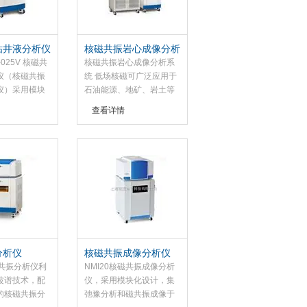
钻井液分析仪
核磁共振岩心成像分析
系统 低场核磁
0-025V 核磁共
核磁共振岩心成像分析系
仪（核磁共振
统 低场核磁可广泛应用于
仪）采用模块
石油能源、地矿、岩土等
躯小巧。探头
领域研究。多功能检测与
查看详情
准配置
友好的软件保证了准确的
统死时间短，
测试结果和清晰的图像，
更多微孔信
更能为用户节约大笔投资
合如页岩一类
和运行成本，使NMR应用
的核...
研究得以在更大范围内...
分析仪
核磁共振成像分析仪
磁共振分析仪利
NMI20核磁共振成像分析
波谱技术，配
仪，采用模块化设计，集
的核磁共振分
弛豫分析和磁共振成像于