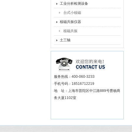
工业分析检测设备
台式小核磁
核磁共振仪器
核磁共振
土三轴
服务热线：400-060-3233
手机号码：18516712219
地 址：上海市普陀区中江路889号曹杨商
务大厦1102室