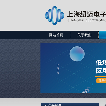
网站首页
关于我们
产品目录