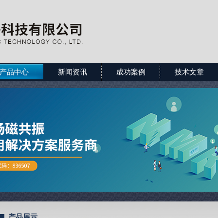
产品中心
新闻资讯
成功案例
技术文章
产品展示