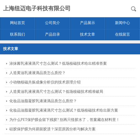
上海纽迈电子科技有限公司
网站首页
公司简介
产品展示
新闻中心
联系我们
产品目录
技术文章
在线留言
技术文章
涂抹酱乳液液滴尺寸怎么测试？低场核磁技术给出精准答案
人造黄油乳液液滴品质怎么质控？
小动物核磁共振成像分析仪的技术原理介绍
人造黄油乳液液滴尺寸怎么测试？低场核磁技术精准破局
化妆品油脂凝胶乳液液滴品质怎么质控？
化妆品油脂凝胶乳液液滴尺寸怎么测试？低场核磁技术给出新方案
为什么PET保护膜会留下残胶? 别再只怪胶水了，答案藏在材料里！
硅胶保护膜为何易留胶渍？深层原因分析与解决方案