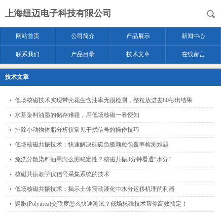
上海纽迈电子科技有限公司
网站首页
公司简介
产品展示
新闻中心
联系我们
产品目录
技术文章
在线留言
技术文章
低场核磁技术实现带壳花生含油率无损检测，整粒放进去80秒出结果
水基染料油墨的储存难题，用低场核磁一看便知
排除小动物体脂分析仪常见干扰信号的操作技巧
低场核磁共振技术：快速解决硅碳负极颗粒包覆率检测难题
免洗分散染料油墨怎么测稳定性？核磁共振3分钟看透“水分”
核磁共振教学仪信号采集系统的技术
低场核磁共振技术：揭示土体震动液化中水分运移机理的利器
聚脲(Polyurea)交联度怎么快速测试？低场核磁技术帮你高效搞定！