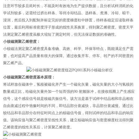
注意环节较多且耗时长，不能及时有效地为生产提供数据，且分析试样消耗的化
学试剂较多，还需经过挤出样条、等待冷却结品、选样条、煮沸、冷却、晾干、
浸润，然后投入到配制并标定完好的密度梯度柱中静置，待样条稳定后读取样条
位置，最后利用标准密度浮子形成的线性关系换算，得到聚乙烯密度。密度天平
法测定聚乙烯密度虽极大缩短了测定时间，但无法保证数据的准确性。
小核磁测聚乙烯密度：
小核磁法测定聚乙烯密度具备准确、高效、科学、环保等特点，既能满足生产需
要，也对提高产品质量有很大的保障。通过收集开车、停车、转产的不同密度的
聚乙烯产品。
纽迈PQ001系列小核磁分析仪
小核磁测聚乙烯密度基本原理：
将试样放在磁体中，氢核被磁化并产生一个磁化矢量，磁化矢量的大小与氢核的
数量成正比，给磁化矢量外加一个短而强的90·射频脉冲，在接收线圈上产生感应
信号，这个感应信号就是核磁共振信号。该方法是基于试样中结品相和非品相在
自由衰减过程中弛豫时间的不同，即结品部分衰减快，非品部分衰减慢。通过比
较结品和非品部分在特征时间点上的核磁信号值，得到试样的结品和非品的响应
值。该响应值与聚乙烯密度呈线性关系，建立核磁响应值与密度梯度柱法得到聚
乙烯密度的线性关系后，计算聚乙烯密度。