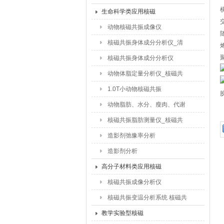
品含水量_食品干燥水分迁移
生命科学类应用核磁
研究
动物核磁共振成像仪
核磁共振身体成分分析仪_清
醒动物体脂含量测试仪
核磁共振身体成分分析仪
动物体脂定量分析仪_核磁共
振脂肪含量仪
1.0T小动物核磁共振
动物脂肪、水分、瘦肉、代谢
检测仪
核磁共振脂肪测量仪_核磁共
振动物脂肪测试仪
造影剂弛豫率分析
造影剂分析
高分子材料类应用核磁
核磁共振成像分析仪
核磁共振变温分析系统 核磁共
振交联密度仪
教学实验型核磁