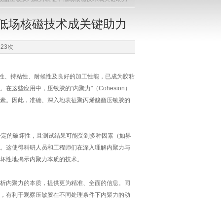
低场核磁技术成关键助力
23次
）凭借其优异的粘附性、持粘性、耐候性及良好的加工性能，已成为胶粘
些应用中，压敏胶的“内聚力"（Cohesion）
素。因此，准确、深入地表征聚丙烯酸酯压敏胶的
一定的破坏性，且测试结果可能受到多种因素（如界
。这使得科研人员和工程师们在深入理解内聚力与
坏性地揭示内聚力本质的技术。
析内聚力的本质，提供更为精准、全面的信息。同
，有利于观察压敏胶在不同处理条件下内聚力的动