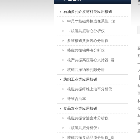
石油多孔介质材料类应用核磁
上海纽迈电子科技有限公司
中尺寸核磁共振成像系统（岩
石）
（核磁共振岩心分析仪
（5MHz））
多维核磁共振岩心分析仪
核磁共振钻井液分析仪
核产共振高压岩心夹持器_岩
心驱替夹持器配件
核磁共振纳米孔隙分析
纺织工业类应用核磁
核磁共振纤维上油率分析仪
纤维含油率
食品农业类应用核磁
核磁共振含油含水分析仪
（核磁共振分析仪）
核磁共振食品品质分析仪_食