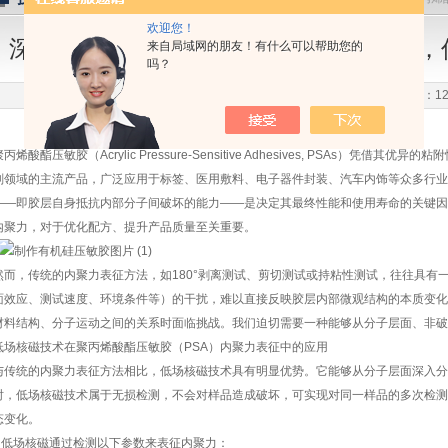
欢迎您！
深度剖析聚丙烯酸酯压敏胶内聚力表征，
来自局域网的朋友！有什么可以帮助您的
吗？
更新时间：2025-07-22 点击次数：12
聚丙烯酸酯压敏胶（Acrylic Pressure-Sensitive Adhesives, PSAs
剂领域的主流产品，广泛应用于标签、医用敷料、电子器件封装、汽车内饰等众多行业。在这
——即胶层自身抵抗内部分子间破坏的能力——是决定其最终性能和使用寿命的关键因
内聚力，对于优化配方、提升产品质量至关重要。
然而，传统的内聚力表征方法，如180°剥离测试、剪切测试或持粘性测试，往往具有
面效应、测试速度、环境条件等）的干扰，难以直接反映胶层内部微观结构的本质变化
材料结构、分子运动之间的关系时面临挑战。我们迫切需要一种能够从分子层面、非破
低场核磁技术在聚丙烯酸酯压敏胶（PSA）内聚力表征中的应用
与传统的内聚力表征方法相比，低场核磁技术具有明显优势。它能够从分子层面深入分
时，低场核磁技术属于无损检测，不会对样品造成破坏，可实现对同一样品的多次检测
态变化。
低场核磁通过检测以下参数来表征内聚力：