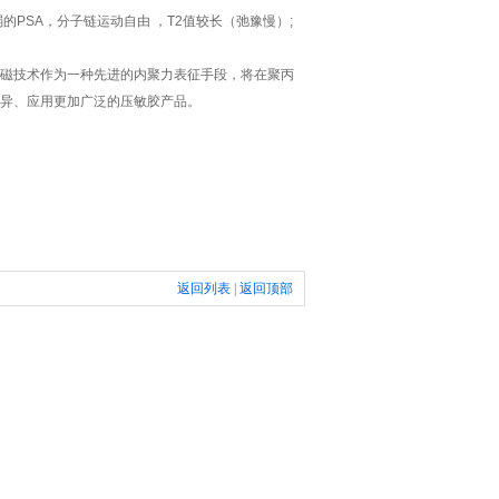
弱的PSA，分子链运动自由 ，T2值较长（弛豫慢）;
磁技术作为一种先进的内聚力表征手段，将在聚丙
异、应用更加广泛的压敏胶产品。
返回列表
|
返回顶部