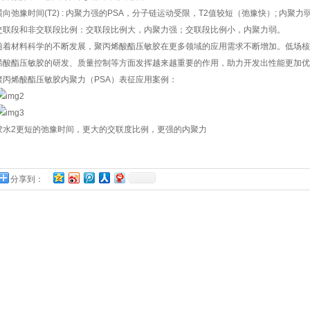
横向弛豫时间(T2) : 内聚力强的PSA，分子链运动受限，T2值较短（弛豫快）; 内聚力
交联段和非交联段比例：交联段比例大，内聚力强；交联段比例小，内聚力弱。
随着材料科学的不断发展，聚丙烯酸酯压敏胶在更多领域的应用需求不断增加。低场核
烯酸酯压敏胶的研发、质量控制等方面发挥越来越重要的作用，助力开发出性能更加优
聚丙烯酸酯压敏胶内聚力（PSA）表征应用案例：
胶水2更短的弛豫时间，更大的交联度比例，更强的内聚力
分享到：