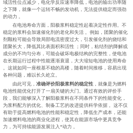
域活性位点减少，电化学反应速率降低，电池的输出功率随
之下降，就像一个运转不畅的发动机，无法提供稳定而强劲
的动力 。
在电池寿命方面，阳极浆料稳定性起着决定性作用。不
稳定的浆料会加速催化剂的老化和失活 。例如，团聚的催化
剂颗粒可能会导致局部电流密度过大，引发催化剂的烧结和
团聚长大，降低其比表面积和活性 ；同时，粘结剂的降解或
成分的不均匀分布，可能会破坏电极结构的完整性，使电池
在长期运行过程中性能逐渐衰退，大大缩短电池的使用寿命
。这就如同一座根基不稳的高楼，随着时间推移，容易出现
各种问题，难以长久屹立。
由此可见，
准确评价阳极浆料的稳定性
，就像是为燃料
电池性能优化打开了一扇关键的大门。通过有效的评价手
段，我们能够深入了解阳极浆料在不同条件下的性能变化，
为浆料配方的优化、制备工艺的改进提供科学依据 。这不仅
有助于提高燃料电池的性能和稳定性，降低生产成本，还能
加速燃料电池的商业化进程，使其在能源市场中更具竞争
力，为可持续能源发展注入*动力 。