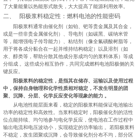
了大量能量以热能形式散失，大大提高了能源利用效率。
阳极浆料稳定性：燃料电池的性能密码
二、
阳极浆料通常由催化剂（如铂、钯等贵金属及其合金，
或是一些非贵金属催化剂）、导电剂（如碳黑、碳纳米管
等，能增强电子传导能力）、粘结剂（像全氟磺酸树脂等，
用于将各成分黏合在一起并维持结构稳定）以及溶剂（如
水、醇类等，帮助分散其他成分形成均匀的浆料体系）等成
分组成 。这些成分相互协作，共同完成燃料电池阳极侧的关
键反应。
阳极浆料的稳定性，是指其在储存、运输以及使用过程
中，保持自身物理和化学性质相对稳定，不发生明显的团
聚、沉降、分层、化学反应变化等现象的能力 。
从电池性能层面来看，稳定的阳极浆料能保证电池输出
功率的稳定性和高效性。当浆料稳定时，阳极催化剂的活性
位点能持续、均匀地参与电化学反应，使电池在工作过程中
输出电流和电压波动小，实现稳定的功率输出 。若阳极浆料
不稳定，发生团聚或沉降，会导致催化剂分布不均，部分区