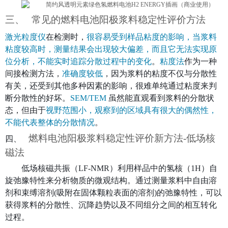
常见的
燃料电池阳极浆料稳定性
评价方法
三、
激光粒度仪
在检测时，
很容易受到样品粘度的影响，当浆料
粘度较高时，测量结果会出现较大偏差，而且它无法实现原
位分析，不能实时追踪分散过程中的变化
。
粘度法
作为一种
间接检测方法，
准确度较低
，因为浆料的粘度不仅与分散性
有关，还受到其他多种因素的影响，很难单纯通过粘度来判
断分散性的好坏。
SEM/TEM
虽然能直观看到
浆料
的分散状
态，但由于
视野范围小，观察到的区域具有很大的偶然性，
不能代表整体的分散情况
。
燃料电池阳极浆料稳定性
评价新方法-低场核
四、
磁法
低场核磁共振（LF-NMR）利用样品中的氢核（1H）自
旋弛豫特性来分析物质的微观结构。通过测量浆料中自由溶
剂和束缚溶剂(吸附在固体颗粒表面的溶剂)的弛豫特性，可以
获得浆料的分散性、沉降趋势以及不同组分之间的相互转化
过程。