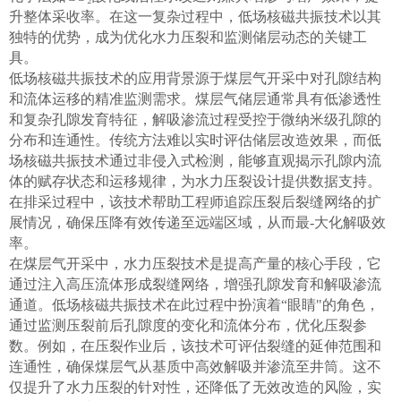
升整体采收率。在这一复杂过程中，低场核磁共振技术以其
独特的优势，成为优化水力压裂和监测储层动态的关键工
具。
低场核磁共振技术的应用背景源于煤层气开采中对孔隙结构
和流体运移的精准监测需求。煤层气储层通常具有低渗透性
和复杂孔隙发育特征，解吸渗流过程受控于微纳米级孔隙的
分布和连通性。传统方法难以实时评估储层改造效果，而低
场核磁共振技术通过非侵入式检测，能够直观揭示孔隙内流
体的赋存状态和运移规律，为水力压裂设计提供数据支持。
在排采过程中，该技术帮助工程师追踪压裂后裂缝网络的扩
展情况，确保压降有效传递至远端区域，从而最-大化解吸效
率。
在煤层气开采中，水力压裂技术是提高产量的核心手段，它
通过注入高压流体形成裂缝网络，增强孔隙发育和解吸渗流
通道。低场核磁共振技术在此过程中扮演着“眼睛"的角色，
通过监测压裂前后孔隙度的变化和流体分布，优化压裂参
数。例如，在压裂作业后，该技术可评估裂缝的延伸范围和
连通性，确保煤层气从基质中高效解吸并渗流至井筒。这不
仅提升了水力压裂的针对性，还降低了无效改造的风险，实