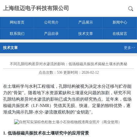
上海纽迈电子科技有限公司
网站首页
公司简介
产品展示
新闻中心
联系我们
产品目录
技术文章
在线留言
技术文章
更多>>
不同孔隙结构差异对水渗流的影响：低场核磁共振技术揭秘土壤水的奥秘
点击次数：536 更新时间：2026-02-12
在土壤科学与水利工程领域，
孔隙结构
被视为决定水分迁移与贮存能
力的“骨架"。随着地下水资源紧缺和土壤退化问题的加剧，研究
不同
孔隙结构差异对水渗流的影响
已成为当前的研究热点。近年来，
低场
核磁共振技术（LF-NMR）
‍凭借其无损、快速、定量的独特优势，逐
渐成为揭示孔隙-水分-渗流微观机制的“金钥匙"。
1. 低场核磁共振技术在土壤研究中的应用背景