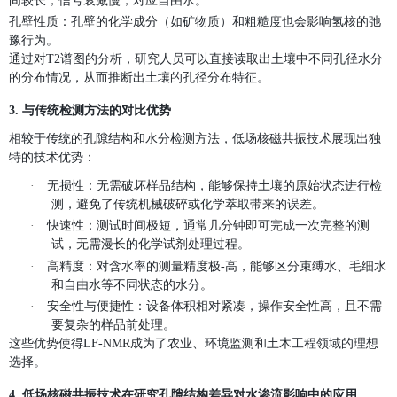
间较长，信号衰减慢，对应自由水。
孔壁性质
：孔壁的化学成分（如矿物质）和粗糙度也会影响氢核的弛
豫行为。
通过对T2谱图的分析，研究人员可以直接读取出土壤中不同孔径水分
的分布情况，从而推断出土壤的孔径分布特征。
3. 与传统检测方法的对比优势
相较于传统的孔隙结构和水分检测方法，低场核磁共振技术展现出独
特的技术优势：
·
无损性
：无需破坏样品结构，能够保持土壤的原始状态进行检
测，避免了传统机械破碎或化学萃取带来的误差。
·
快速性
：测试时间极短，通常几分钟即可完成一次完整的测
试，无需漫长的化学试剂处理过程。
·
高精度
：对含水率的测量精度极-高，能够区分束缚水、毛细水
和自由水等不同状态的水分。
·
安全性与便捷性
：设备体积相对紧凑，操作安全性高，且不需
要复杂的样品前处理。
这些优势使得LF-NMR成为了农业、环境监测和土木工程领域的理想
选择。
4. 低场核磁共振技术在研究孔隙结构差异对水渗流影响中的应用