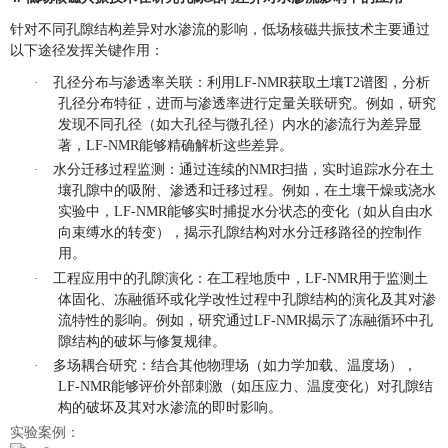
针对
不同孔隙结构差异对水渗流的影响
，低场核磁共振技术主要通过
以下途径发挥关键作用：
·
孔径分布与渗透率关联
：利用LF-NMR获取土壤T2谱图，分析
孔径分布特征，进而与渗透率进行定量关联研究。例如，研究
发现不同孔径（如大孔径与微孔径）内水的渗流行为差异显
著，LF-NMR能够精确解析这些差异。
·
水分迁移过程监测
：通过连续的NMR扫描，实时追踪水分在土
壤孔隙中的吸附、渗透和迁移过程。例如，在土壤干燥或浇水
实验中，LF-NMR能够实时捕捉水分状态的变化（如从自由水
向束缚水的转变），揭示孔隙结构对水分迁移路径的控制作
用。
·
工程应用中的孔隙演化
：在工程地质中，LF-NMR用于监测土
体固化、冻融循环或化学改性过程中孔隙结构的演化及其对渗
流特性的影响。例如，研究通过LF-NMR揭示了冻融循环中孔
隙结构的破坏与修复规律。
·
多场耦合研究
：结合其他物理场（如力学加载、温度场），
LF-NMR能够评价外部刺激（如压应力、温度变化）对孔隙结
构的破坏及其对水渗流的即时影响。
实验案例：