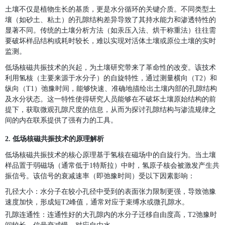
土壤不仅是植物生长的基质，更是水分循环的关键介质。不同类型土
壤（如砂土、粘土）的孔隙结构差异导致了其持水能力和渗透特性的
显著不同。传统的土壤分析方法（如汞压入法、烘干称重法）往往需
要破坏样品结构或耗时较长，难以实现对活体土壤或原位土壤的实时
监测。
低场核磁共振技术的兴起，为土壤研究带来了革命性的改变。该技术
利用氢核（主要来源于水分子）的自旋特性，通过测量横向（T2）和
纵向（T1）弛豫时间，能够快速、准确地描绘出土壤内部的孔隙结构
及水分状态。这一特性使得研究人员能够在不破坏土壤原始结构的前
提下，获取微观孔隙尺度的信息，从而为探讨孔隙结构与渗流规律之
间的内在联系提供了强有力的工具。
2. 低场核磁共振技术的原理解析
低场核磁共振技术的核心原理基于氢核在磁场中的自旋行为。当土壤
样品置于弱磁场（通常低于1特斯拉）中时，氢原子核会被激发产生共
振信号。该信号的衰减速率（即弛豫时间）受以下因素影响：
孔径大小
：水分子在较小孔径中受到的表面张力限制更强，导致弛豫
速度加快，形成短T2峰值，通常对应于束缚水或微孔隙水。
孔隙连通性
：连通性好的大孔隙内的水分子迁移自由度高，T2弛豫时