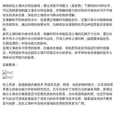
精细表征土壤水分特征曲线
：通过关联不同吸力（基质势）下测得的NMR信号，
可以高精度地构建土壤水分特征曲线，并明确各吸力段对应的可移动水与不可移
动水的具体含量，深化对土壤持水与释水机制的理解。
定量解析不同有效性水分
：直接通过弛豫时间阈值划分，定量计算出对植物有效
的毛细管水、难以利用的束缚水等，为精准农业灌溉和抗旱品种选育提供直接依
据。
探究土壤结构与保水性关系
：弛豫时间分布能反演土壤的孔隙尺寸分布。通过分
析不同大小孔隙中水分的保持与运动，可深入评价土壤结构（如团聚体稳定性、
孔隙连通性）对保水能力的影响。
监测土壤改良与管理的效果
：在施加生物炭、有机肥等改良剂或进行耕作措施
后，利用该技术动态跟踪土壤不同形态水分的变化，科学评价改良措施对提升土
壤保水抗旱能力的效果。
实验案例：
综上所述，
低场核磁共振技术
凭借其无损、精准、动态的独特能力，正在深刻变
革着
土的保水能力评价
的研究范式。它不仅弥补了传统方法的诸多局限，更通过
揭示土壤水分微观形态与宏观性质的内在联系，为水资源高效利用、生态环境保
护与农业可持续发展提供了强有力的科学洞察与技术支撑。随着该技术的不断普
及与创新，其在土壤科学及相关领域的应用前景将更为广阔。