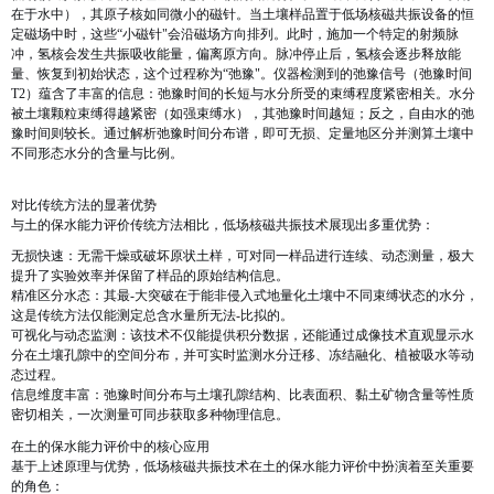
在于水中），其原子核如同微小的磁针。当土壤样品置于低场核磁共振设备的恒
定磁场中时，这些“小磁针"会沿磁场方向排列。此时，施加一个特定的射频脉
冲，氢核会发生共振吸收能量，偏离原方向。脉冲停止后，氢核会逐步释放能
量、恢复到初始状态，这个过程称为“弛豫"。仪器检测到的弛豫信号（弛豫时间
T2）蕴含了丰富的信息：弛豫时间的长短与水分所受的束缚程度紧密相关。水分
被土壤颗粒束缚得越紧密（如强束缚水），其弛豫时间越短；反之，自由水的弛
豫时间则较长。通过解析弛豫时间分布谱，即可无损、定量地区分并测算土壤中
不同形态水分的含量与比例。
对比传统方法的显著优势
与
土的保水能力评价
传统方法相比，低场核磁共振技术展现出多重优势：
无损快速
：无需干燥或破坏原状土样，可对同一样品进行连续、动态测量，极大
提升了实验效率并保留了样品的原始结构信息。
精准区分水态
：其最-大突破在于能非侵入式地量化土壤中不同束缚状态的水分，
这是传统方法仅能测定总含水量所无法-比拟的。
可视化与动态监测
：该技术不仅能提供积分数据，还能通过成像技术直观显示水
分在土壤孔隙中的空间分布，并可实时监测水分迁移、冻结融化、植被吸水等动
态过程。
信息维度丰富
：弛豫时间分布与土壤孔隙结构、比表面积、黏土矿物含量等性质
密切相关，一次测量可同步获取多种物理信息。
在土的保水能力评价中的核心应用
基于上述原理与优势，低场核磁共振技术在
土的保水能力评价
中扮演着至关重要
的角色：