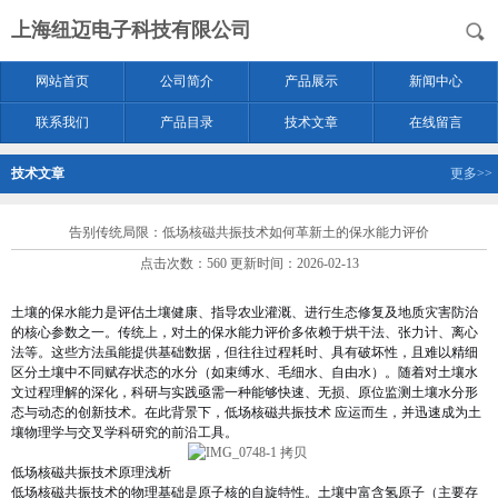
上海纽迈电子科技有限公司
网站首页
公司简介
产品展示
新闻中心
联系我们
产品目录
技术文章
在线留言
技术文章
更多>>
告别传统局限：低场核磁共振技术如何革新土的保水能力评价
点击次数：560 更新时间：2026-02-13
土壤的保水能力是评估土壤健康、指导农业灌溉、进行生态修复及地质灾害防治
的核心参数之一。传统上，对
土的保水能力评价
多依赖于烘干法、张力计、离心
法等。这些方法虽能提供基础数据，但往往过程耗时、具有破坏性，且难以精细
区分土壤中不同赋存状态的水分（如束缚水、毛细水、自由水）。随着对土壤水
文过程理解的深化，科研与实践亟需一种能够快速、无损、原位监测土壤水分形
态与动态的创新技术。在此背景下，
低场核磁共振技术
应运而生，并迅速成为土
壤物理学与交叉学科研究的前沿工具。
低场核磁共振技术原理浅析
低场核磁共振技术的物理基础是原子核的自旋特性。土壤中富含氢原子（主要存