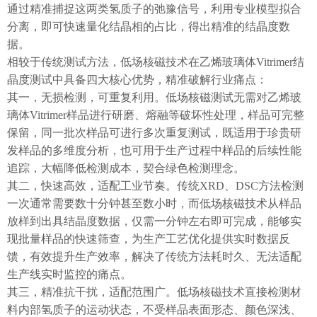
通过精准捕捉这两类氢质子的弛豫信号，利用专业模型拟合
分离，即可快速量化结晶相的占比，得出精准的结晶度数
据。
相较于传统测试方法，低场核磁技术在乙烯玻璃体Vitrimer结
晶度测试中具备四大核心优势，精准破解行业痛点：
其一，无损检测，可重复利用。低场核磁测试无需对乙烯玻
璃体Vitrimer样品进行研磨、熔融等破坏性处理，样品可完整
保留，同一批次样品可进行多次重复测试，既适用于珍贵研
发样品的多维度分析，也可用于生产过程中样品的后续性能
追踪，大幅降低检测成本，契合绿色检测理念。
其二，快速高效，适配工业节奏。传统XRD、DSC方法检测
一次通常需要数十分钟甚至数小时，而低场核磁技术从样品
放样到出具结晶度数据，仅需一分钟左右即可完成，能够实
现批量样品的快速筛查，为生产工艺优化提供实时数据反
馈，有效提升生产效率，解决了传统方法耗时久、无法适配
生产线实时监控的痛点。
其三，精准抗干扰，适配范围广。低场核磁技术直接检测材
料内部氢质子的运动状态，不受样品表面形态、颜色深浅、