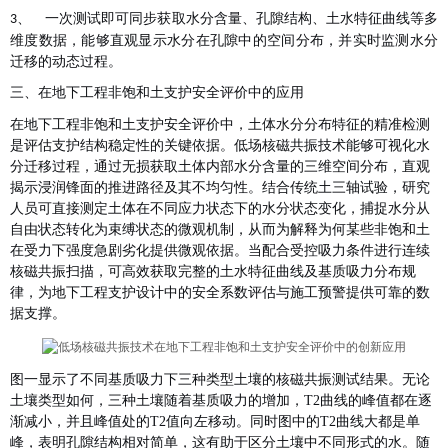
一次测试即可同步获取水分含量、孔隙结构、土水特征曲线等多
3、
维度数据，能够直观显示水分在孔隙中的空间分布，并实时监测水分
迁移的动态过程
。
三、在地下工程非饱和土支护安全评价中的应用
在地下工程非饱和土支护安全评价中，土体水分分布特征的精准检测
是评估支护结构稳定性的关键依据。低场核磁共振技术能够可视化水
分迁移过程，通过无损获取土体内部水分含量的三维空间分布，直观
揭示浸润锋面的推进路径及其不均匀性
。结合传统土三轴试验，研究
人员可直接测定土体在不同应力状态下的水分状态变化，捕捉水分从
自由状态转化为束缚状态的微观机制，从而为解释为何某些非饱和土
在受力下强度急剧劣化提供微观依据
。当配合受控吸力条件进行连续
核磁共振扫描，可高效获取完整的土水特征曲线及基质吸力分布规
律，为地下工程支护设计中的安全系数评估与施工预警提供可靠的数
据支撑
。
图一显示了不同基质吸力下三种类型土壤的核磁共振测试结果。无论
土壤类型如何，三种土壤随着基质吸力的增加，T2曲线的峰值都在逐
渐减小，并且峰值处的T2值向左移动。同时图中的T2曲线大都是单
峰，表明孔隙结构相对简单，这有助于区分土壤中不同形式的水。随