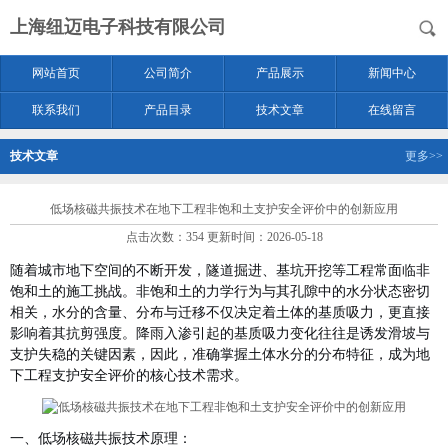
上海纽迈电子科技有限公司
网站首页
公司简介
产品展示
新闻中心
联系我们
产品目录
技术文章
在线留言
技术文章
更多>>
低场核磁共振技术在地下工程非饱和土支护安全评价中的创新应用
点击次数：354 更新时间：2026-05-18
随着城市地下空间的不断开发，隧道掘进、基坑开挖等工程常面临非
饱和土的施工挑战。非饱和土的力学行为与其孔隙中的水分状态密切
相关，水分的含量、分布与迁移不仅决定着土体的基质吸力，更直接
影响着其抗剪强度
。降雨入渗引起的基质吸力变化往往是诱发滑坡与
支护失稳的关键因素，因此，准确掌握土体水分的分布特征，成为地
下工程支护安全评价的核心技术需求。
一、
低场核磁共振技术
原理：