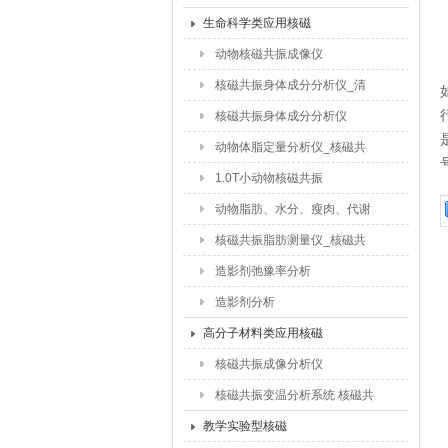
品含水量_食品干燥水分迁移
生命科学类应用核磁
研究
动物核磁共振成像仪
核磁共振身体成分分析仪_清
醒动物体脂含量测试仪
核磁共振身体成分分析仪
动物体脂定量分析仪_核磁共
振脂肪含量仪
1.0T小动物核磁共振
动物脂肪、水分、瘦肉、代谢
检测仪
核磁共振脂肪测量仪_核磁共
振动物脂肪测试仪
造影剂弛豫率分析
造影剂分析
高分子材料类应用核磁
核磁共振成像分析仪
核磁共振变温分析系统 核磁共
振交联密度仪
教学实验型核磁