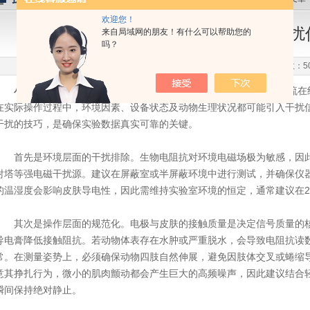
欢迎您！
排除小动物体脂分析仪常见干扰
来自局域网的朋友！有什么可以帮助您的
吗？
更新时间：2026-06-13 点击次数：5
小动物体脂分析仪
基于生物电阻抗分析法(BIA)原理，通过测量电流
在实际操作过程中，环境因素、设备状态及动物生理状况都可能引入干扰
干扰的技巧，是确保实验数据真实可靠的关键。
首先是环境层面的干扰排除。生物电阻抗对环境电磁场极为敏感，因此
射塔等强电磁干扰源。建议在屏蔽室或半屏蔽环境中进行测试，并确保仪
的温湿度会影响皮肤导电性，因此需维持实验室环境的恒定，通常建议在2
其次是操作层面的规范化。电极与皮肤的接触质量是决定信号质量的核
导电膏降低接触阻抗。若动物体表存在水肿或严重脱水，会导致电阻抗读
常。在测量姿势上，必须确保动物四肢自然伸展，避免因肢体交叉或蜷缩
意其挣扎行为，微小的肌肉颤动都会产生巨大的高频噪声，因此建议结合
瞬间保持绝对静止。