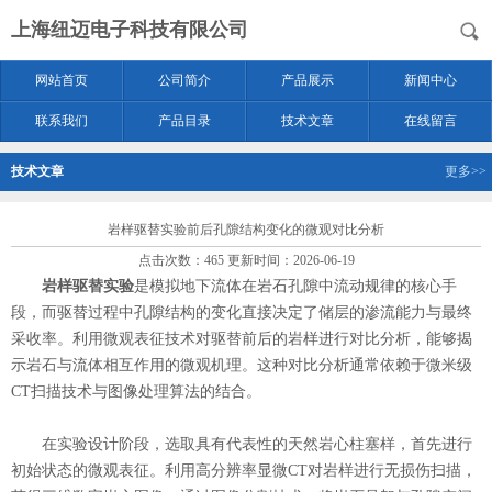
上海纽迈电子科技有限公司
网站首页
公司简介
产品展示
新闻中心
联系我们
产品目录
技术文章
在线留言
技术文章
更多>>
岩样驱替实验前后孔隙结构变化的微观对比分析
点击次数：465 更新时间：2026-06-19
岩样驱替实验
是模拟地下流体在岩石孔隙中流动规律的核心手
段，而驱替过程中孔隙结构的变化直接决定了储层的渗流能力与最终
采收率。利用微观表征技术对驱替前后的岩样进行对比分析，能够揭
示岩石与流体相互作用的微观机理。这种对比分析通常依赖于微米级
CT扫描技术与图像处理算法的结合。
在实验设计阶段，选取具有代表性的天然岩心柱塞样，首先进行
初始状态的微观表征。利用高分辨率显微CT对岩样进行无损伤扫描，