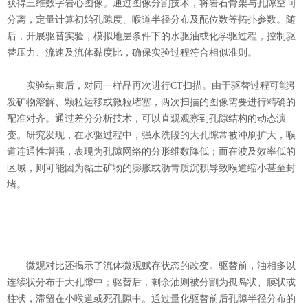
获得三维数字岩心图像。通过图像分割技术，将岩石骨架与孔隙空间
分离，定量计算初始孔隙度、喉道半径分布及配位数等拓扑参数。随
后，开展驱替实验，模拟地层条件下的水驱油或化学驱过程，控制驱
替压力、流速及流体黏度比，确保实验过程符合相似准则。
实验结束后，对同一样品再次进行CT扫描。由于驱替过程可能引
发矿物溶解、颗粒运移或微粒堵塞，两次扫描的图像需要进行精确的
配准对齐。通过差分分析技术，可以直观观察到孔隙结构的动态演
变。研究发现，在水驱过程中，强水洗段的大孔隙常被冲刷扩大，喉
道连通性增强，表现为孔隙网络的分形维数降低；而在波及效率低的
区域，则可能因为黏土矿物的膨胀或沥青质沉积导致喉道缩小甚至封
堵。
微观对比还揭示了流体微观赋存状态的改变。驱替前，油相多以
连续状分布于大孔隙中；驱替后，剩余油则被分割为孤岛状、膜状或
柱状，滞留在小喉道或死孔隙中。通过量化驱替前后孔隙半径分布的