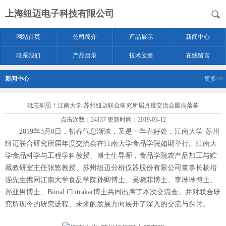
上海纽迈电子科技有限公司
网站首页
公司简介
产品展示
新闻中心
联系我们
产品目录
技术文章
在线留言
新闻中心
更多>>
砥志研思！江南大学-苏州纽迈联合研究所届月度交流会圆满落幕
点击次数：24137 更新时间：2019-03-12
2019年3月8日，初春气息渐浓，又是一年春好处，江南大学-苏州
纽迈联合研究所届年度交流会在江南大学食品学院如期举行。江南大
学食品科学与工程学科教授、博士生导师，食品学院农产品加工与贮
藏教研室主任张慜教授、苏州纽迈分析仪器股份有限公司董事长杨培
强先生携同江南大学食品学院孙卿博士、吴晓菲博士、李琳琳博士、
孙亚男博士、Bimal Chitrakar博士共同出席了本次交流会。并对联合研
究所现今的研究进程、未来的发展方向展开了深入的交流与探讨。