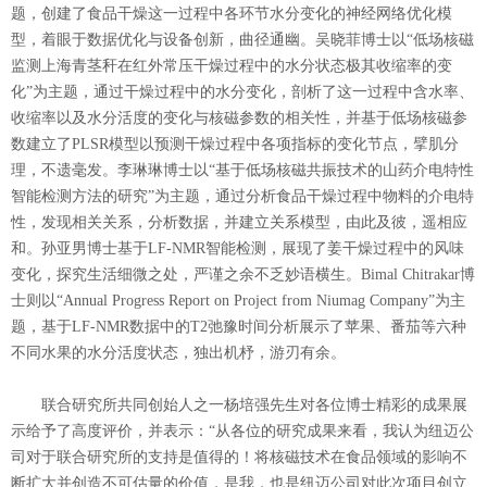
题，创建了食品干燥这一过程中各环节水分变化的神经网络优化模
型，着眼于数据优化与设备创新，曲径通幽。吴晓菲博士以“低场核磁
监测上海青茎秆在红外常压干燥过程中的水分状态极其收缩率的变
化”为主题，通过干燥过程中的水分变化，剖析了这一过程中含水率、
收缩率以及水分活度的变化与核磁参数的相关性，并基于低场核磁参
数建立了PLSR模型以预测干燥过程中各项指标的变化节点，擘肌分
理，不遗毫发。李琳琳博士以“基于低场核磁共振技术的山药介电特性
智能检测方法的研究”为主题，通过分析食品干燥过程中物料的介电特
性，发现相关关系，分析数据，并建立关系模型，由此及彼，遥相应
和。孙亚男博士基于LF-NMR智能检测，展现了姜干燥过程中的风味
变化，探究生活细微之处，严谨之余不乏妙语横生。Bimal Chitrakar博
士则以“Annual Progress Report on Project from Niumag Company”为主
题，基于LF-NMR数据中的T2弛豫时间分析展示了苹果、番茄等六种
不同水果的水分活度状态，独出机杼，游刃有余。
联合研究所共同创始人之一杨培强先生对各位博士精彩的成果展
示给予了高度评价，并表示：“从各位的研究成果来看，我认为纽迈公
司对于联合研究所的支持是值得的！将核磁技术在食品领域的影响不
断扩大并创造不可估量的价值，是我，也是纽迈公司对此次项目创立