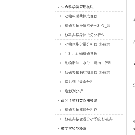
品含水量_食品干燥水分迁移
生命科学类应用核磁
研究
动物核磁共振成像仪
核磁共振身体成分分析仪_清
醒动物体脂含量测试仪
核磁共振身体成分分析仪
动物体脂定量分析仪_核磁共
振脂肪含量仪
1.0T小动物核磁共振
动物脂肪、水分、瘦肉、代谢
检测仪
核磁共振脂肪测量仪_核磁共
振动物脂肪测试仪
造影剂弛豫率分析
造影剂分析
高分子材料类应用核磁
核磁共振成像分析仪
核磁共振变温分析系统 核磁共
振交联密度仪
教学实验型核磁