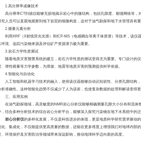
1.高分辨率成像技术
高分辨率CT扫描仪能够无损地揭示岩心中的微结构，包括孔隙度、裂缝网络等，对
研究人员可以直观地观察到地下岩层的细微构造，这对于油气勘探和地下水管理具有重
2.微量元素分析
利用XRF（X射线荧光光谱）和ICP-MS（电感耦合等离子体质谱）等技术，该仪
古环境、追踪污染物来源及评估矿产资源潜力极为重要。
3.岩石力学性质测试
随着地质灾害预警系统的建立，岩石力学性质的测试变得尤为重要。专门设计的仪
度、弹性模量等力学参数，为滑坡、地震等地质灾害的预测提供科学依据。
4.智能化与自动化
人工智能和机器学习技术的融入，使得该仪器能够自动识别岩性、分类孔隙结构，
分析准确性。这种智能化趋势不仅减少了人为误差，也使复杂数据的处理和解读变得更
三、应用实例
在油气勘探领域，高灵敏度的NMR岩心分析仪能够精确测量孔隙大小分布和流体饱
中，结合多种分析技术的综合岩心分析平台，能够深入探究污染物在地下水系统中的迁
岩心分析仪
的多样化发展，不仅是科技进步的体现，更是地质科学研究需求驱动的
能化、集成化，不仅能提供更高质量的数据，还能在更多维度上增强我们对地球内部的
发、环境保护及灾害防治等领域带来深远影响，推动地球科学迈向新的高度。