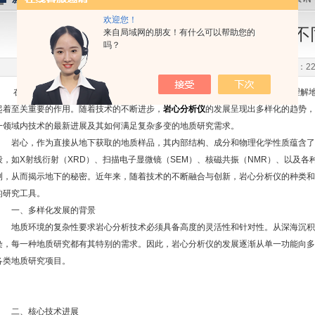
欢迎您！
岩心分析仪多样性发展：满足不
来自局域网的朋友！有什么可以帮助您的
吗？
更新时间：2024-05-09 点击次数：22
在地球科学的广阔领域中，岩心分析作为连接实验室与野外作业的桥梁，对理解地
起着至关重要的作用。随着技术的不断进步，
岩心分析仪
的发展呈现出多样化的趋势，
一领域内技术的最新进展及其如何满足复杂多变的地质研究需求。
岩心，作为直接从地下获取的地质样品，其内部结构、成分和物理化学性质蕴含了
段，如X射线衍射（XRD）、扫描电子显微镜（SEM）、核磁共振（NMR）、以及
测，从而揭示地下的秘密。近年来，随着技术的不断融合与创新，岩心分析仪的种类和
的研究工具。
一、多样化发展的背景
地质环境的复杂性要求岩心分析技术必须具备高度的灵活性和针对性。从深海沉积
染，每一种地质研究都有其特别的需求。因此，岩心分析仪的发展逐渐从单一功能向多
各类地质研究项目。
二、核心技术进展