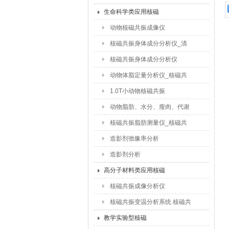
品含水量_食品干燥水分迁移
生命科学类应用核磁
研究
动物核磁共振成像仪
核磁共振身体成分分析仪_清
醒动物体脂含量测试仪
核磁共振身体成分分析仪
动物体脂定量分析仪_核磁共
振脂肪含量仪
1.0T小动物核磁共振
动物脂肪、水分、瘦肉、代谢
检测仪
核磁共振脂肪测量仪_核磁共
振动物脂肪测试仪
造影剂弛豫率分析
造影剂分析
高分子材料类应用核磁
核磁共振成像分析仪
核磁共振变温分析系统 核磁共
振交联密度仪
教学实验型核磁