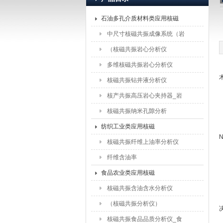
石油多孔介质材料类应用核磁
上海纽迈电子科技有限公司
中尺寸核磁共振成像系统（岩
石）
（核磁共振岩心分析仪
（5MHz））
多维核磁共振岩心分析仪
核磁共振钻井液分析仪
核产共振高压岩心夹持器_岩
心驱替夹持器配件
核磁共振纳米孔隙分析
纺织工业类应用核磁
N
核磁共振纤维上油率分析仪
纤维含油率
食品农业类应用核磁
核磁共振含油含水分析仪
（核磁共振分析仪）
核磁共振食品品质分析仪_食