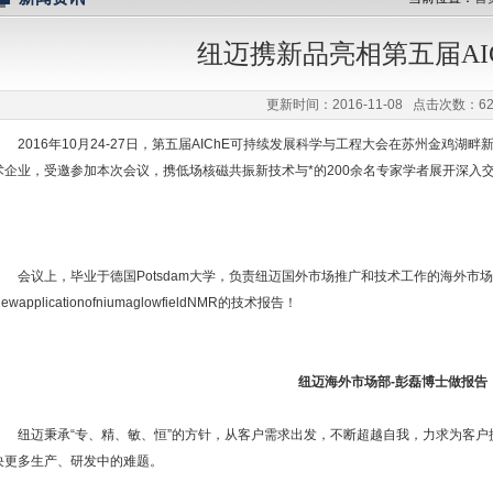
纽迈携新品亮相第五届AI
更新时间：2016-11-08 点击次数：62
2016年10月24-27日，第五届AIChE可持续发展科学与工程大会在苏州金鸡湖
术企业，受邀参加本次会议，携低场核磁共振新技术与*的200余名专家学者展开深入
会议上，毕业于德国Potsdam大学，负责纽迈国外市场推广和技术工作的海外市场
ewapplicationofniumaglowfieldNMR的技术报告！
纽迈海外市场部-彭磊博士做报告
纽迈秉承“专、精、敏、恒”的方针，从客户需求出发，不断超越自我，力求为客户
决更多生产、研发中的难题。