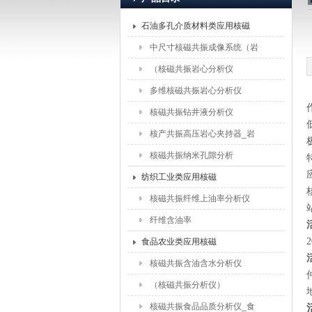
石油多孔介质材料类应用核磁
上海纽迈电子科技有限公司
中尺寸核磁共振成像系统（岩
石）
（核磁共振岩心分析仪
（5MHz））
多维核磁共振岩心分析仪
核磁共振钻井液分析仪
核产共振高压岩心夹持器_岩
心驱替夹持器配件
核磁共振纳米孔隙分析
纺织工业类应用核磁
核磁共振纤维上油率分析仪
纤维含油率
2
食品农业类应用核磁
核磁共振含油含水分析仪
（核磁共振分析仪）
核磁共振食品品质分析仪_食