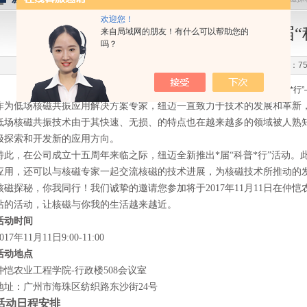
欢迎您！
核磁探秘，你我同行！纽迈分析*届“
来自局域网的朋友！有什么可以帮助您的
吗？
更新时间：2017-11-08 点击次数：75
核磁探秘，你我同行！纽迈分析*届“科普*行
作为低场核磁共振应用解决方案专家，纽迈一直致力于技术的发展和革新
低场核磁共振技术由于其快速、无损、的特点也在越来越多的领域被人熟
极探索和开发新的应用方向。
特此，在公司成立十五周年来临之际，纽迈全新推出*届“科普*行”活动
应用，还可以与核磁专家一起交流核磁的技术进展，为核磁技术所推动的
核磁探秘，你我同行！我们诚挚的邀请您参加将于2017年11月11日在仲恺
站的活动，让核磁与你我的生活越来越近。
活动时间
017年11月11日9:00-11:00
活动地点
仲恺农业工程学院-行政楼508会议室
地址：广州市海珠区纺织路东沙街24号
活动日程安排