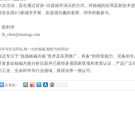
本次活动，旨在通过宣讲+仪器操作演示的方式，对核磁的应用及新技术
将在全国4-5座城市开展，欢迎感兴趣的老师、同学积极参与。
：陈利华
lh_chen@niumag.com
：
科学与生活同在,每一次的探秘,都想与你同在!
纽迈专注于“低场核磁共振”技术及应用推广、具备*的研发能力、完备的
开发多款核磁共振分析仪器并已获得多项国家奖项和资质认证，产品广泛
织工业、生命科学等行业领域，获得业界一致认可。
分享到：