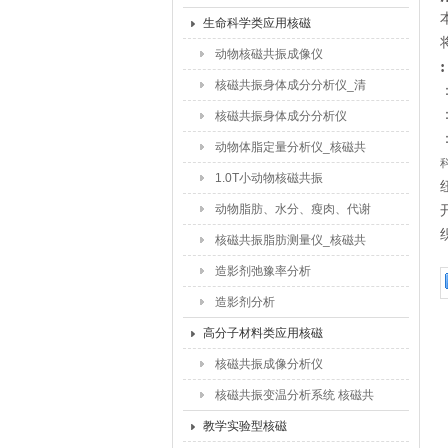
品含水量_食品干燥水分迁移
生命科学类应用核磁
研究
动物核磁共振成像仪
:
核磁共振身体成分分析仪_清
：
醒动物体脂含量测试仪
核磁共振身体成分分析仪
动物体脂定量分析仪_核磁共
振脂肪含量仪
1.0T小动物核磁共振
动物脂肪、水分、瘦肉、代谢
检测仪
核磁共振脂肪测量仪_核磁共
振动物脂肪测试仪
造影剂弛豫率分析
造影剂分析
高分子材料类应用核磁
核磁共振成像分析仪
核磁共振变温分析系统 核磁共
振交联密度仪
教学实验型核磁