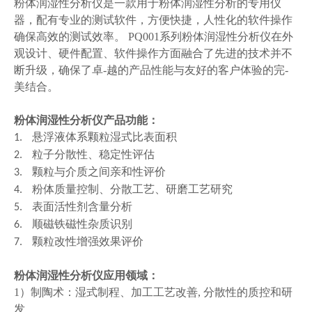
粉体
润湿性分析仪是一款用于
粉体
润湿性分析的专用仪
器，配有专业的测试软件，方便快捷，人性化的软件操作
确保高效的测试效率。 PQ001
系列粉体
润湿性分析仪在外
观设计、硬件配置、软件操作方面融合了先进的技术并不
断升级，确保了卓-越的产品性能与友好的客户体验的完-
美结合。
粉体
润湿性分析仪
产品功能：
悬浮液体系颗粒湿式比表面积
1.
粒子分散性、稳定性评估
2.
颗粒与介质之间亲和性评价
3.
粉体质量控制、分散工艺、研磨工艺研究
4.
表面活性剂含量分析
5.
顺磁铁磁性杂质识别
6.
颗粒改性增强效果评价
7.
粉体
润湿性分析仪
应用领域：
1）制陶术：湿式制程、加工工艺改善, 分散性的质控和研
发