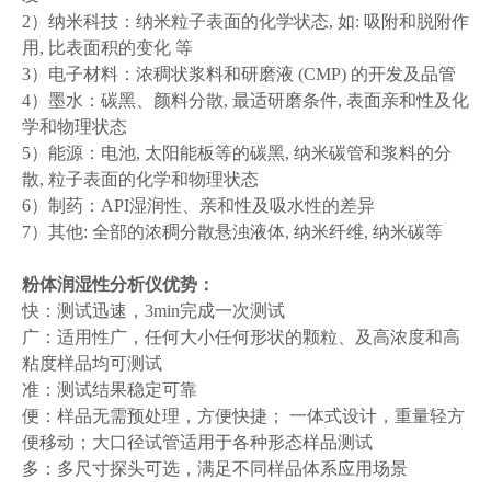
2）纳米科技：纳米粒子表面的化学状态, 如: 吸附和脱附作
用, 比表面积的变化 等
3）电子材料：浓稠状浆料和研磨液 (CMP) 的开发及品管
4）墨水：碳黑、颜料分散, 最适研磨条件, 表面亲和性及化
学和物理状态
5）能源：电池, 太阳能板等的碳黑, 纳米碳管和浆料的分
散, 粒子表面的化学和物理状态
6）制药：API湿润性、亲和性及吸水性的差异
7）其他: 全部的浓稠分散悬浊液体, 纳米纤维, 纳米碳等
粉体
润湿性分析仪
优势
：
快：测试迅速，3min完成一次测试
广：适用性广，任何大小任何形状的颗粒、及高浓度和高
粘度样品均可测试
准：测试结果稳定可靠
便：样品无需预处理，方便快捷； 一体式设计，重量轻方
便移动；大口径试管适用于各种形态样品测试
多：多尺寸探头可选，满足不同样品体系应用场景