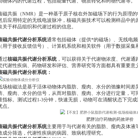
动物体内的代谢过程，包括能量代谢、物质转化和药物代谢等。
核磁共振（NMR）是一种基于原子核在外加磁场下的行为原理
然后应用特定的无线电波脉冲，核磁共振技术可以检测样品中的
取关于样品组织和代谢过程的信息。
核磁共振代谢分析系统
通常包括磁体（提供*的磁场）、无线电
（用于接收反馈信号）、计算机系统和相关软件（用于数据采集
通过
核磁共振代谢分析系统
，可以获得关于代谢物浓度、代谢通
究代谢性疾病、药物研发和评估、营养研究等方面都具有重要意
核磁共振代谢分析系统
：
低场核磁法是基于活体动物体内脂肪、瘦肉、水分的弛豫时间差
肪、瘦肉、水分的信号，从而对脂肪、瘦肉、水分进行定量，可
量指标。测试过程1-3分钟，快速无损，动物可在清醒状态下完
优点。
肥胖治疗药物的药效评价
核磁共振代谢分析系统
主要用于与代谢有关的脂肪、瘦肉及体液
效成分筛选，代谢性疾病的病因、致病机理研究。