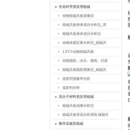
品含水量_食品干燥水分迁移
生命科学类应用核磁
研究
动物核磁共振成像仪
核磁共振身体成分分析仪_清
醒动物体脂含量测试仪
核磁共振身体成分分析仪
动物体脂定量分析仪_核磁共
振脂肪含量仪
1.0T小动物核磁共振
动物脂肪、水分、瘦肉、代谢
检测仪
核磁共振脂肪测量仪_核磁共
振动物脂肪测试仪
造影剂弛豫率分析
造影剂分析
高分子材料类应用核磁
核磁共振成像分析仪
核磁共振变温分析系统 核磁共
振交联密度仪
教学实验型核磁