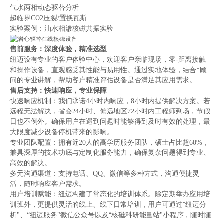
气水两相动态驱替分析
超临界CO2压裂/置换瓦斯
实验案例：油水相渗核磁共振实验
售前服务：深度体验，精准选型
纽迈
设有专业的客户体验中心，欢迎客户亲临现场，零-距离接触
和操作设备，直观感受其性能与易用性。通过实地体验，结合*顾
问的专业讲解，帮助客户精准评估设备是否满足其应用需求
。
售后支持：快速响应，专业保障
快速响应机制：我们承诺4小时内响应，8小时内提供解决方案。若
远程无法解决，省会24小时、偏远地区72小时内工程师到场，
节假
日也不例外。
确保
用
户在遇到问题时能够得到及时有效的处理，最
大限度减少设备停机带来的影响。
专业团队配置：拥有近20人的高学历服务团队，硕士占比超60%，
兼具深厚的技术功底与定制化服务能力，确保复杂问题得到专业、
高效的解决。
多元沟通渠道：支持电话、QQ、微信等多种方式，沟通便捷灵
活，随时响应客户需求。
用户培训赋能：
纽迈
构建了常态化的培训体系。除定期举办应用培
训班外，更提供灵活的线上、线下日常培训，用户可通过“纽迈分
析"、“纽迈服务"微信公众号以及“核磁科研能量站"小程序，随时随