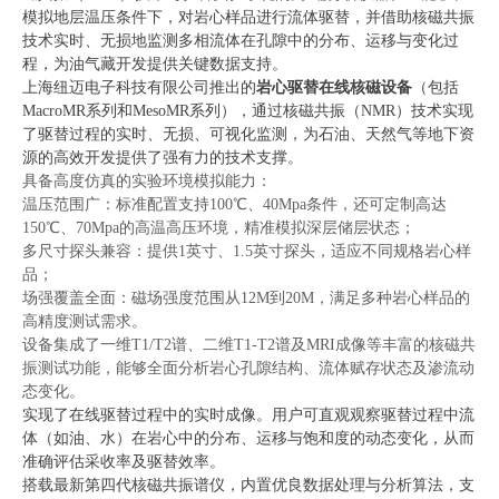
模拟地层温压条件下，对岩心样品进行流体驱替，并借助核磁共振
技术实时、无损地监测多相流体在孔隙中的分布、运移与变化过
程，为油气藏开发提供关键数据支持。
上海纽迈电子科技有限公司推出的
岩心驱替在线核磁设备
（包括
MacroMR系列和MesoMR系列），通过
核磁共振（NMR）技术
实现
了驱替过程的实时、无损、可视化监测，为石油、天然气等地下资
源的高效开发提供了强有力的技术支撑。
具备高度仿真的实验环境模拟能力：
温压范围广：标准配置支持100℃、40Mpa条件，还可定制高达
150℃、70Mpa的高温高压环境，精准模拟深层储层状态；
多尺寸探头兼容：提供1英寸
、1.5英寸探头
，适应不同规格岩心样
品；
场强覆盖全面：磁场强度范围从
1
2M到20M，满足多种岩心样品的
高精度测试需求。
设备集成了一维T1/T2谱、二维T1-T2谱及MRI成像等丰富的核磁共
振测试功能，能够全面分析岩心孔隙结构、流体赋存状态及渗流动
态变化。
实现了
在线驱替过程中的实时成像
。用户可直观观察驱替过程中流
体（如油、水）在岩心中的分布、运移与饱和度的动态变化，从而
准确评估采收率及驱替效率。
搭载
最新第四代核磁共振谱仪
，内置优良数据处理与分析算法，支