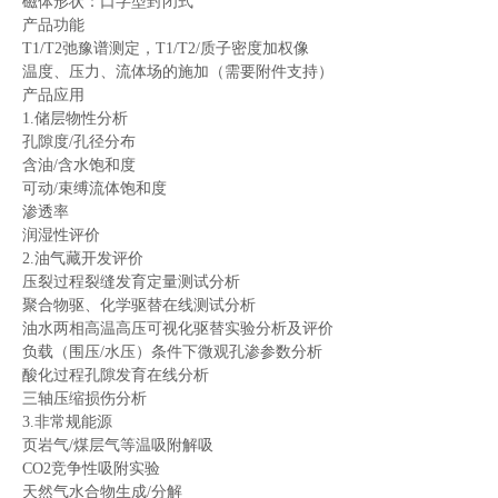
磁体形状：口字型封闭式
产品功能
T1/T2弛豫谱测定，T1/T2/质子密度加权像
温度、压力、流体场的施加（需要附件支持）
产品应用
1.储层物性分析
孔隙度/孔径分布
含油/含水饱和度
可动/束缚流体饱和度
渗透率
润湿性评价
2.油气藏开发评价
压裂过程裂缝发育定量测试分析
聚合物驱、化学驱替在线测试分析
油水两相高温高压可视化驱替实验分析及评价
负载（围压/水压）条件下微观孔渗参数分析
酸化过程孔隙发育在线分析
三轴压缩损伤分析
3.非常规能源
页岩气/煤层气等温吸附解吸
CO2竞争性吸附实验
天然气水合物生成/分解