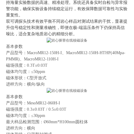
持海量实验数据的高速、精准处理。系统还具备实时自检与异常报
警功能，确保实验设备持续稳定运行，有效保障数据可靠性与实验
重复性。
双可调探头技术
有效平衡不同岩心样品对测试结果的干扰，显著提
升信号稳定性和测量准确性，即便在极-端温压条件下仍保持
高信
噪比
，适合复杂地质岩心的精细分析。
基本参数
产品型号：MacroMR12-150H-I
、
MacroMR12-150H-HTHP(40Mpa-
PMMR)
、
MacroMR12-110H-I
磁场强度：0.3T±0.03T
磁体均匀度：≤50ppm
磁体形状：C型开放式
进样方向：横向/纵向
基本参数
产品型号：MesoMR12-060H-I
磁场强度：0.3±0.03T / 0.5±0.03T
磁体均匀度：≤30ppm
最大样品检测范围：Ø60mm*H100mm圆柱体
进样方向：横向